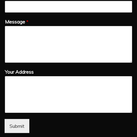
Message
*
Your Address
Submit