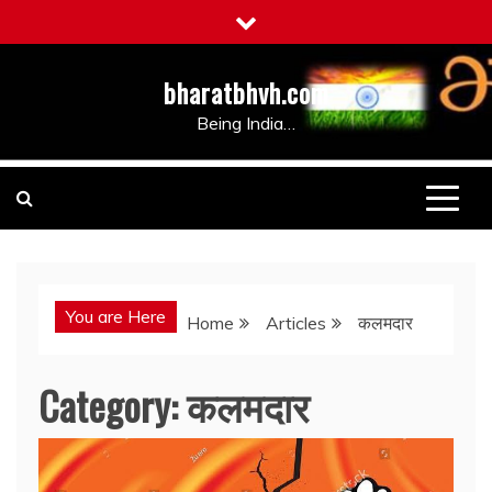
Skip
to
content
bharatbhvh.com
Being India…
You are Here
Home
Articles
कलमदार
Category:
कलमदार