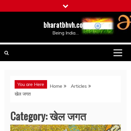
Skip
to
content
bharatbhvh.com
Being India…
You are Here
Home
Articles
खेल जगत
Category:
खेल जगत