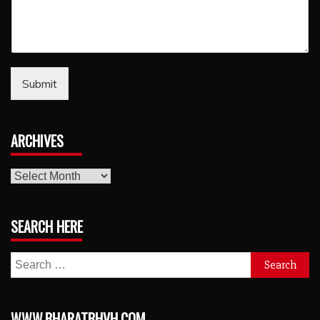
Submit
ARCHIVES
archives
SEARCH HERE
Search
for:
WWW.BHARATBHVH.COM