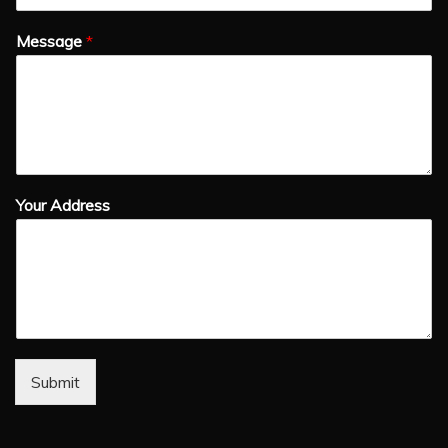
Message
*
Your Address
Submit