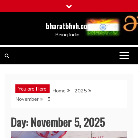
Skip
to
content
bharatbhvh.com
Being India…
You are Here
Home
2025
November
5
Day:
November 5, 2025