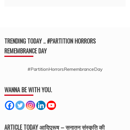
TRENDING TODAY .. #PARTITION HORRORS
REMEMBRANCE DAY
#PartitionHorrorsRemembranceDay
WANNA BE WITH YOU.
ARTICLE TODAY आदिपुरूष – सनातन संस्कृति की