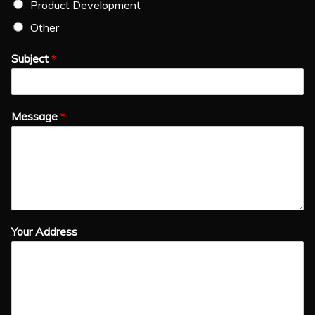
Product Development
Other
Subject
*
Message
*
Your Address