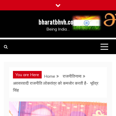
Skip
to
content
bharatbhvh.com
Being India…
You are Here
Home
राजनीतिनामा
अवसरवादी राजनीति लोकतंत्र को कमजोर करती है- भूपेंद्र
सिंह