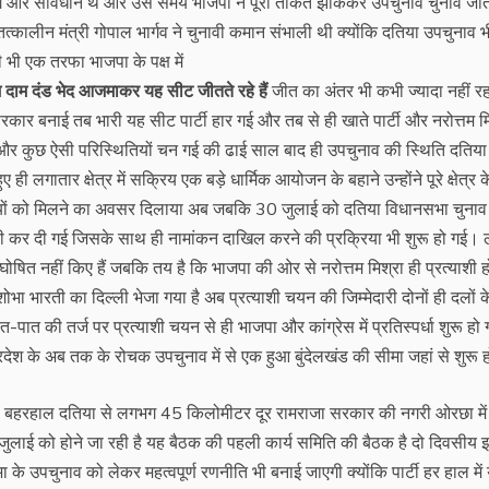
सजग और सावधान थे और उस समय भाजपा ने पूरी ताकत झोंककर उपचुनाव चुनाव जी
ालीन मंत्री गोपाल भार्गव ने चुनावी कमान संभाली थी क्योंकि दतिया उपचुनाव भ
ी भी एक तरफा भाजपा के पक्ष में
ाम दाम दंड भेद आजमाकर यह सीट जीतते रहे हैं
जीत का अंतर भी कभी ज्यादा नहीं र
कार बनाई तब भारी यह सीट पार्टी हार गई और तब से ही खाते पार्टी और नरोत्तम मि
 और कुछ ऐसी परिस्थितियों चन गई की ढाई साल बाद ही उपचुनाव की स्थिति दतिय
 ही लगातार क्षेत्र में सक्रिय एक बड़े धार्मिक आयोजन के बहाने उन्होंने पूरे क्षेत्र क
त्रवासियों को मिलने का अवसर दिलाया अब जबकि 30 जुलाई को दतिया विधानसभा चुनाव
 कर दी गई जिसके साथ ही नामांकन दाखिल करने की प्रक्रिया भी शुरू हो गई। 
ोषित नहीं किए हैं जबकि तय है कि भाजपा की ओर से नरोत्तम मिश्रा ही प्रत्याशी हो
ोभा भारती का दिल्ली भेजा गया है अब प्रत्याशी चयन की जिम्मेदारी दोनों ही दलों क
त-पात की तर्ज पर प्रत्याशी चयन से ही भाजपा और कांग्रेस में प्रतिस्पर्धा शुरू हो 
 के अब तक के रोचक उपचुनाव में से एक हुआ बुंदेलखंड की सीमा जहां से शुरू ह
क्ष बहरहाल दतिया से लगभग 45 किलोमीटर दूर रामराजा सरकार की नगरी ओरछा में
ल जुलाई को होने जा रही है यह बैठक की पहली कार्य समिति की बैठक है दो दिवसीय 
नसभा के उपचुनाव को लेकर महत्वपूर्ण रणनीति भी बनाई जाएगी क्योंकि पार्टी हर हाल में