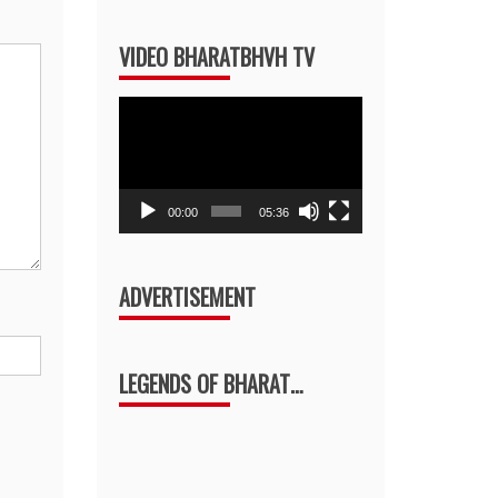
Arrow
VIDEO BHARATBHVH TV
keys
to
Video
increase
Player
or
decrease
volume.
00:00
05:36
ADVERTISEMENT
LEGENDS OF BHARAT…