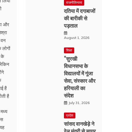
त लिया
राजनीतिनामा
ी
दतिया में दगाबाजों
की बारीकी से
हा और
पड़ताल
श्रा
August 1, 2026
ा वन
े लोगों
शिक्षा
 के
“सुरखी
लेकिन
विधानसभा के
ंगे
विद्यालयों में गूंजा
सेवा, संस्कार और
े
हरियाली का
गई है
संदेश
ोती है
July 31, 2026
 मध्य
प्रदेश
इस
सांसद वानखेड़े ने
 यह
रेल मंत्री से सागर