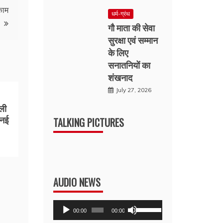
काम
धर्म-ग्रंथ
गौ माता की सेवा
सुरक्षा एवं सम्मान
के लिए
सनातनियों का
शंखनाद
July 27, 2026
ली
 नई
TALKING PICTURES
AUDIO NEWS
Audio
Use
00:00
00:00
Player
Up/Down