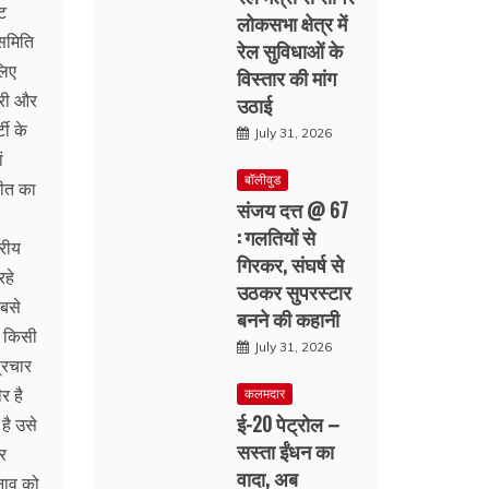
ट
लोकसभा क्षेत्र में
 समिति
रेल सुविधाओं के
लिए
विस्तार की मांग
सरी और
उठाई
टी के
July 31, 2026
ं
बॉलीवुड
जीत का
संजय दत्त @ 67
: गलतियों से
्रीय
गिरकर, संघर्ष से
रहे
उठकर सुपरस्टार
सबसे
बनने की कहानी
य किसी
July 31, 2026
प्रचार
र है
कलमदार
ई-20 पेट्रोल –
है उसे
सस्ता ईंधन का
र
वादा, अब
ुनाव को