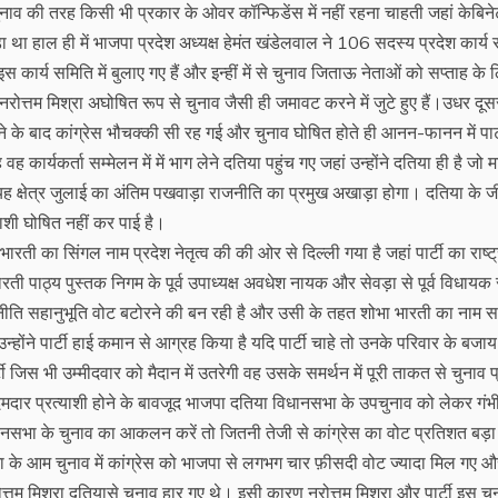
व की तरह किसी भी प्रकार के ओवर कॉन्फिडेंस में नहीं रहना चाहती जहां केबिने
ा था हाल ही में भाजपा प्रदेश अध्यक्ष हेमंत खंडेलवाल ने 106 सदस्य प्रदेश कार्य
ार्य समिति में बुलाए गए हैं और इन्हीं में से चुनाव जिताऊ नेताओं को सप्ताह के 
रोत्तम मिश्रा अघोषित रूप से चुनाव जैसी ही जमावट करने में जुटे हुए हैं।उधर दू
े बाद कांग्रेस भौचक्की सी रह गई और चुनाव घोषित होते ही आनन-फानन में पार्
वह कार्यकर्ता सम्मेलन में में भाग लेने दतिया पहुंच गए जहां उन्होंने दतिया ही है जो मा
है यह क्षेत्र जुलाई का अंतिम पखवाड़ा राजनीति का प्रमुख अखाड़ा होगा। दतिया के 
याशी घोषित नहीं कर पाई है।
ा भारती का सिंगल नाम प्रदेश नेतृत्व की की ओर से दिल्ली गया है जहां पार्टी का राष्ट
ारती पाठ्य पुस्तक निगम के पूर्व उपाध्यक्ष अवधेश नायक और सेवड़ा से पूर्व विधायक 
 रणनीति सहानुभूति वोट बटोरने की बन रही है और उसी के तहत शोभा भारती का नाम 
न्होंने पार्टी हाई कमान से आग्रह किया है यदि पार्टी चाहे तो उनके परिवार के बजा
ार्टी जिस भी उम्मीदवार को मैदान में उतरेगी वह उसके समर्थन में पूरी ताकत से चुनाव 
दार प्रत्याशी होने के बावजूद भाजपा दतिया विधानसभा के उपचुनाव को लेकर गंभी
नसभा के चुनाव का आकलन करें तो जितनी तेजी से कांग्रेस का वोट प्रतिशत बड़ा 
 के आम चुनाव में कांग्रेस को भाजपा से लगभग चार फ़ीसदी वोट ज्यादा मिल गए औ
त्तम मिश्रा दतियासे चुनाव हार गए थे। इसी कारण नरोत्तम मिश्रा और पार्टी इस च