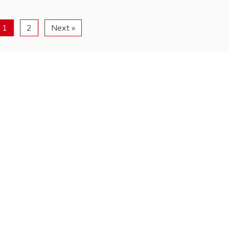
1
2
Next »