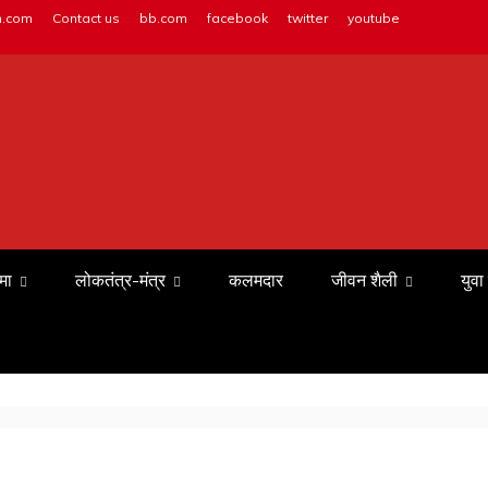
h.com
Contact us
bb.com
facebook
twitter
youtube
मा
लोकतंत्र-मंत्र
कलमदार
जीवन शैली
युवा