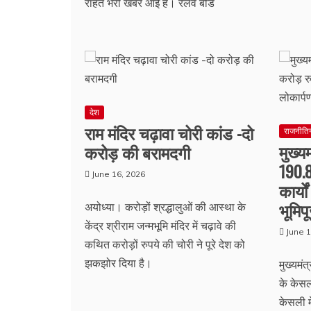
राहत भरी खबर आई है। रेलवे बोर्ड
देश
राम मंदिर चढ़ावा चोरी कांड -दो
राजनीति
मुख्य
करोड़ की बरामदगी
190.
June 16, 2026
कार्य
भूमि
अयोध्या। करोड़ों श्रद्धालुओं की आस्था के
केंद्र श्रीराम जन्मभूमि मंदिर में चढ़ावे की
June 1
कथित करोड़ों रुपये की चोरी ने पूरे देश को
झकझोर दिया है।
मुख्यमं
के केसल
केसली 