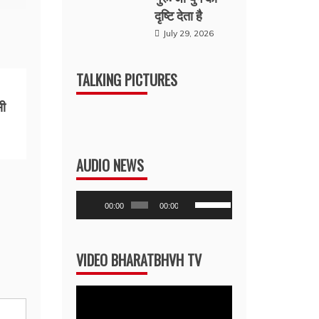
दृष्टि देता है
July 29, 2026
TALKING PICTURES
सी
AUDIO NEWS
Audio
Use
00:00
00:00
Player
Up/Down
Arrow
VIDEO BHARATBHVH TV
keys
to
Video
increase
Player
or