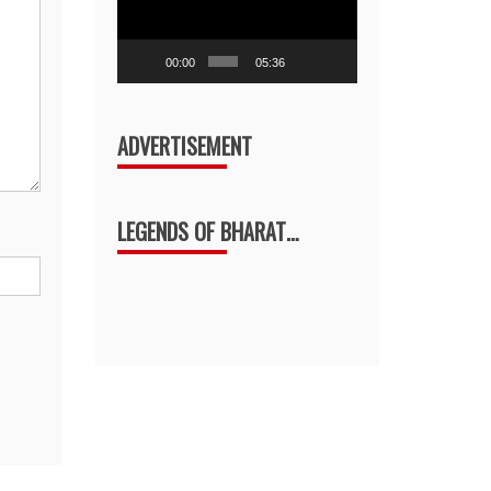
decrease
volume.
00:00
05:36
ADVERTISEMENT
LEGENDS OF BHARAT…