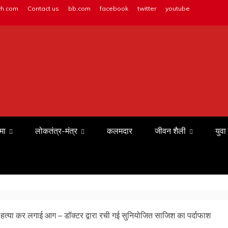
vh.com
Contact us
bb.com
facebook
twitter
youtube
मा
लोकतंत्र-मंत्र
कलमदार
जीवन शैली
युवा
 हत्या कर लगाई आग – डॉक्टर द्वारा रची गई सुनियोजित साजिश का पर्दाफाश