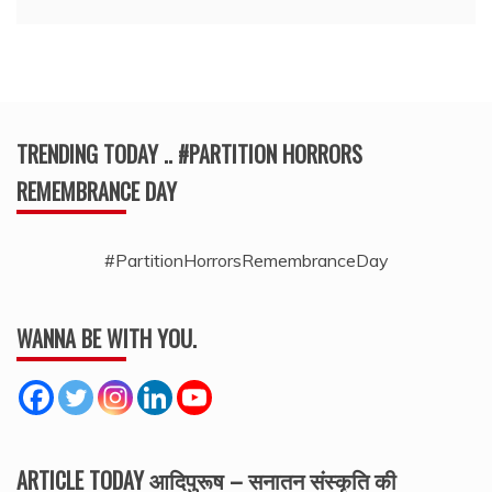
TRENDING TODAY .. #PARTITION HORRORS
REMEMBRANCE DAY
#PartitionHorrorsRemembranceDay
WANNA BE WITH YOU.
ARTICLE TODAY आदिपुरूष – सनातन संस्कृति की