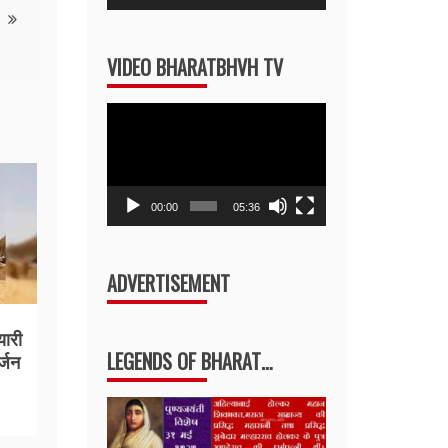
Player
Up/Down
Arrow
VIDEO BHARATBHVH TV
keys
to
Video
increase
Player
or
decrease
volume.
00:00
05:36
ADVERTISEMENT
यारी
LEGENDS OF BHARAT…
र्जन