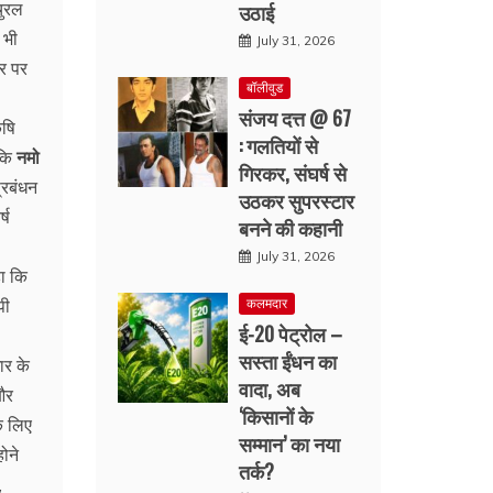
चुरल
उठाई
 भी
July 31, 2026
तर पर
बॉलीवुड
संजय दत्त @ 67
ृषि
: गलतियों से
 कि
नमो
गिरकर, संघर्ष से
्रबंधन
उठकर सुपरस्टार
्ष
बनने की कहानी
July 31, 2026
हा कि
पी
कलमदार
ई-20 पेट्रोल –
सस्ता ईंधन का
ार के
वादा, अब
 और
‘किसानों के
के लिए
सम्मान’ का नया
ोने
तर्क?
,