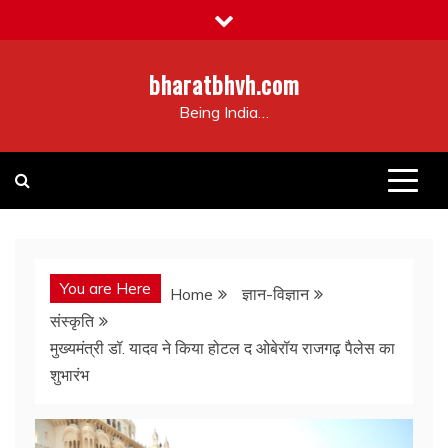
Skip
to
content
bharatbhvh.com
Being India…
You are Here
Home
ज्ञान-विज्ञान
संस्कृति
मुख्यमंत्री डॉ. यादव ने किया होटल द ओबेरॉय राजगढ़ पैलेस का
शुभारंभ