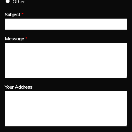
Other
Subject
*
Message
*
Your Address