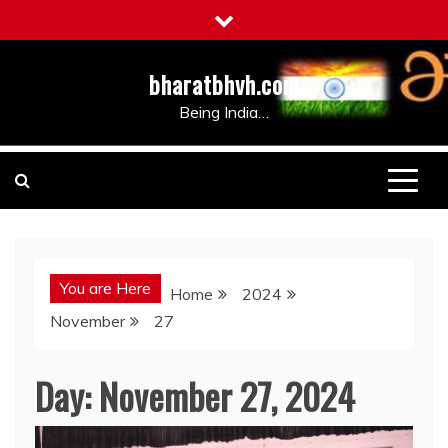
Skip
to
content
bharatbhvh.com
Being India…
You are Here
Home
2024
November
27
Day:
November 27, 2024