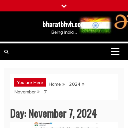
Skip
to
content
bharatbhvh.com
Being India…
You are Here
Home
2024
November
7
Day:
November 7, 2024