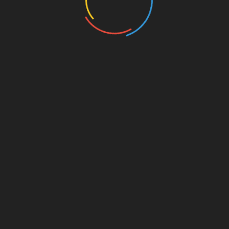
म्मीदें
मध्यप्रदेश राजनीतिनामा – तीसरी सीट के लिए तिकड़म तेज
ार के साथ कॉकरोच जनता
24 दिन बाद सोनम वांगचुक ने बद
ी की वार्ता किसी नतीजे पर नहीं
रणनीति अनशन खत्म करने रखी
शर्त
y 25, 2026
July 23, 2026