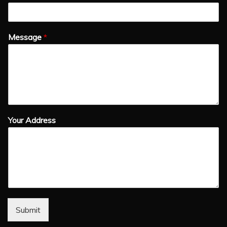
Message
*
Your Address
Submit