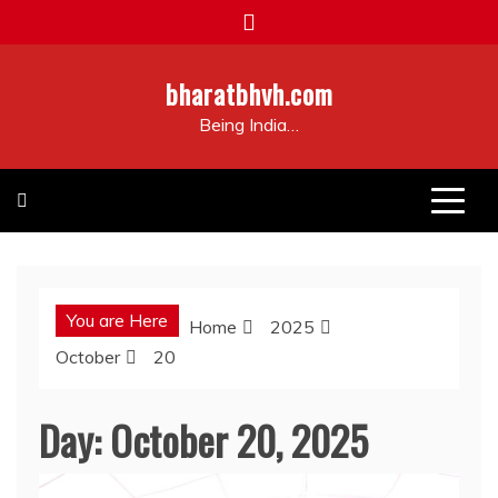
Skip
to
content
bharatbhvh.com
Being India…
You are Here
Home
2025
October
20
Day:
October 20, 2025