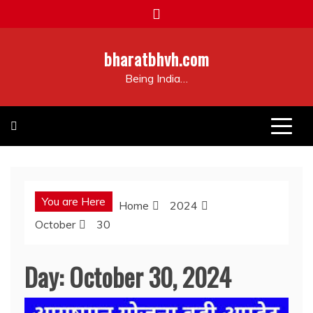
Skip
to
content
bharatbhvh.com
Being India…
You are Here
Home
2024
October
30
Day:
October 30, 2024