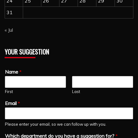
24
25
26
27
28
29
30
31
« Jul
YOUR SUGGESTION
Name
*
First
Last
Email
*
Please enter your email, so we can follow up with you.
Which department do you have a suggestion for?
*