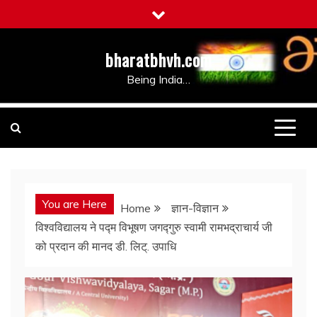
Skip
to
content
bharatbhvh.com
Being India…
You are Here
Home
ज्ञान-विज्ञान
विश्वविद्यालय ने पद्म विभूषण जगद्गुरु स्वामी रामभद्राचार्य जी
को प्रदान की मानद डी. लिट्. उपाधि