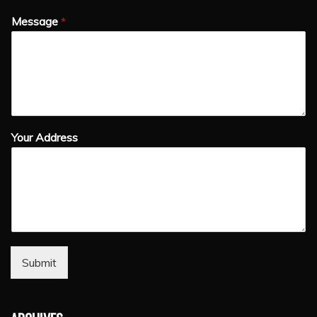
Message
*
Your Address
Submit