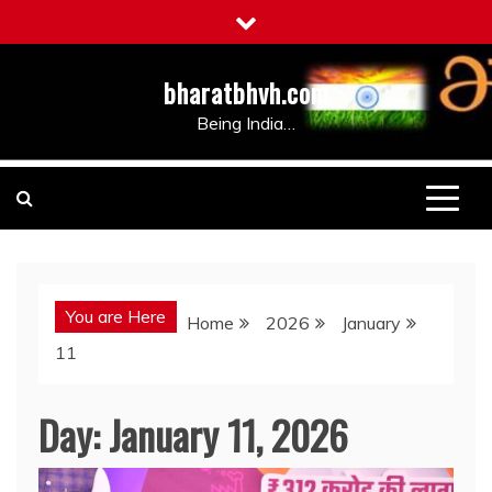
Skip
to
content
bharatbhvh.com
Being India…
You are Here
Home
2026
January
11
Day:
January 11, 2026