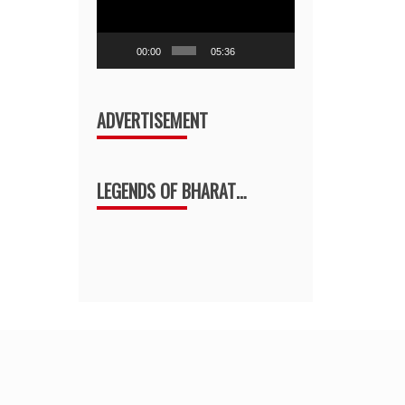
decrease
volume.
00:00
05:36
ADVERTISEMENT
LEGENDS OF BHARAT…