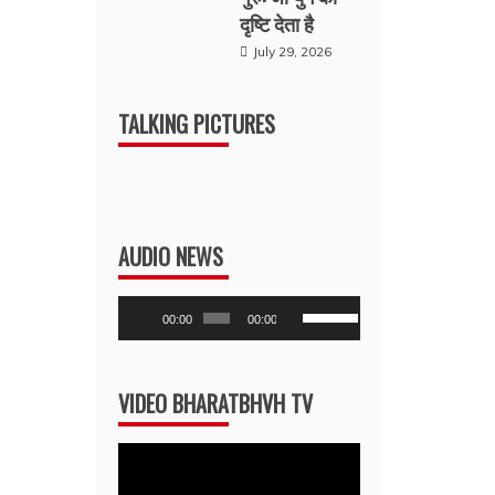
दृष्टि देता है
July 29, 2026
TALKING PICTURES
AUDIO NEWS
Audio
Use
00:00
00:00
Player
Up/Down
Arrow
VIDEO BHARATBHVH TV
keys
to
Video
increase
Player
or